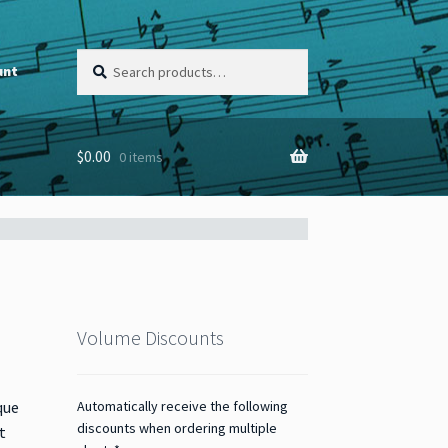
Search
Search
unt
for:
$
0.00
0 items
Volume Discounts
Automatically receive the following
que
discounts when ordering multiple
t