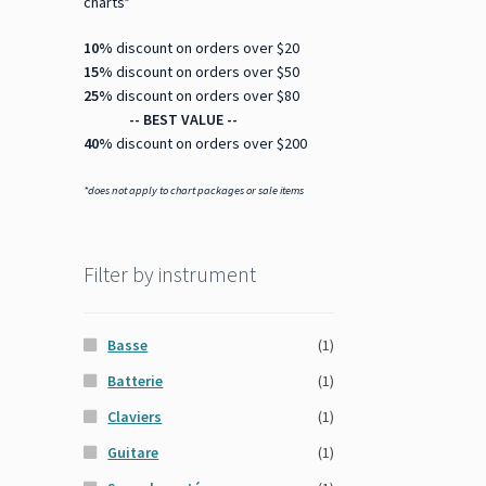
charts*
10%
discount on orders over $20
15%
discount on orders over $50
25%
discount on orders over $80
-- BEST VALUE --
40%
discount on orders over $200
*does not apply to chart packages or sale items
Filter by instrument
Basse
(1)
Batterie
(1)
Claviers
(1)
Guitare
(1)