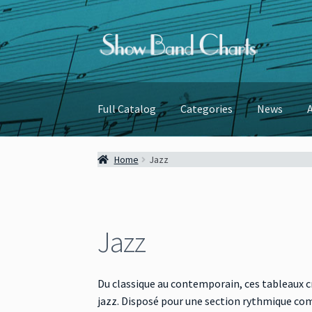
Skip
Skip
to
to
navigation
content
Full Catalog
Categories
News
Home
Jazz
Jazz
Du classique au contemporain, ces tableaux c
jazz. Disposé pour une section rythmique com